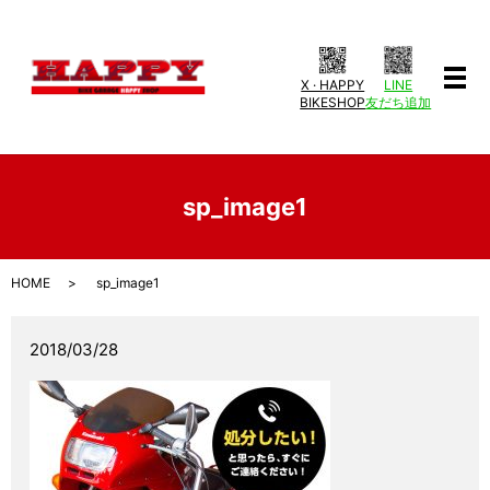
X · HAPPY
LINE
メ
BIKESHOP
友だち追加
sp_image1
HOME
sp_image1
2018/03/28