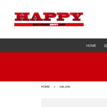
HOME
HOME
hdr_info