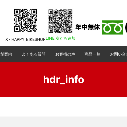
LINE 友だち追加
X · HAPPY_BIKESHOP
店舗案内
よくある質問
お客様の声
商品一覧
お問い合
hdr_info