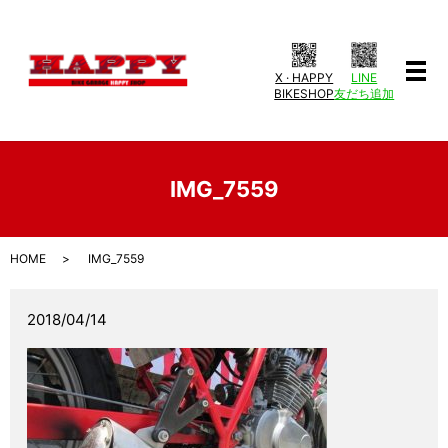
X · HAPPY
LINE
メ
BIKESHOP
友だち追加
IMG_7559
HOME
IMG_7559
2018/04/14